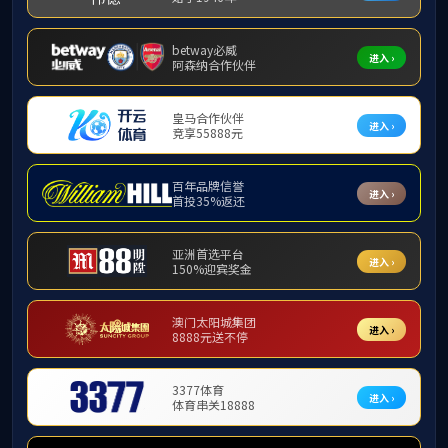
为进一步推进党
开展了“信息助教学
务工作。
太阳集团2007主页
活动中，网络与信
助教学，优服零距离
作，同时发放宣传单
站式服务平台等各种
家庭的温暖。
本次活动，网络
务新生零距离、零延