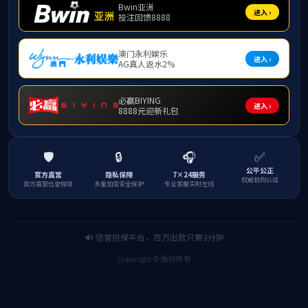
太阳集团2007(有限公司)-官方网站 版权所有 电话:(0773